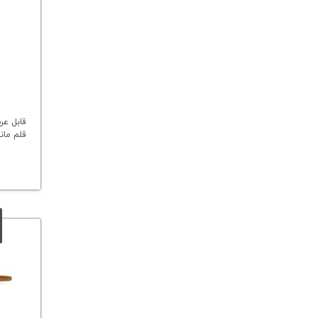
قابل عر
قلم ماند