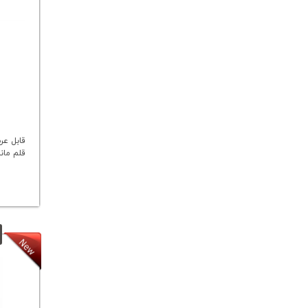
قابل عر
قلم ماند