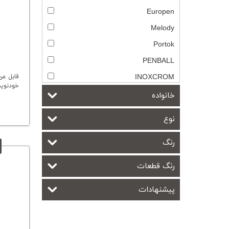
Europen
Melody
Portok
PENBALL
INOXCROM
قابل عر
خودنوی
خانواده
نوع
رنگ
رنگ قطعات
پیشنهادات