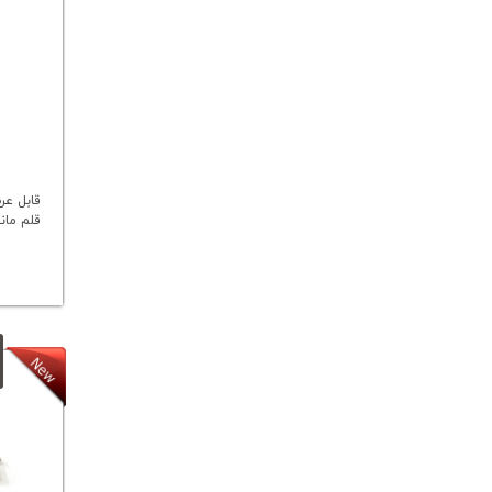
قابل عر
قلم ماند