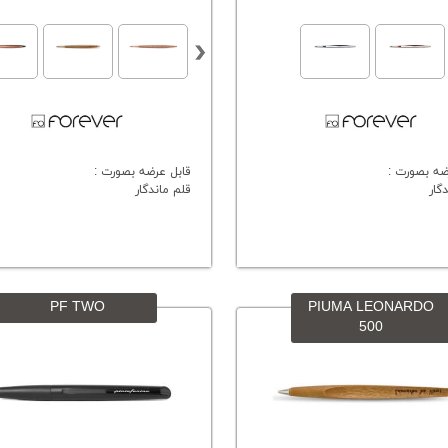
ضه بصورت :
قابل عرضه بصورت :
گار
قلم ماندگار
PF TWO
PIUMA LEONARDO
500