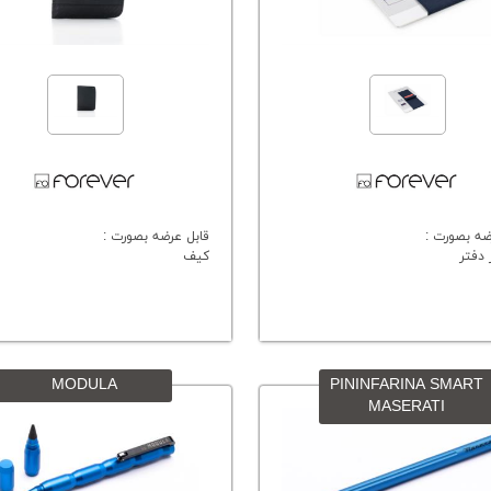
ضه بصورت :
قابل عرضه بصورت :
 دفتر
کیف
MODULA
PININFARINA SMART
MASERATI