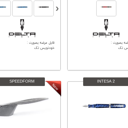
ضه بصورت :
قابل عرضه بصورت :
س تک
خودنویس تک
SPEEDFORM
INTESA 2