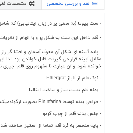
نقد و بررسی تخصصی
مشخصات فنی
- ست پیوما (به معنی پر در زبان ایتالیایی) که شا
- قلم داخل این ست به شکل پر و با الهام از نظریات
- پایه آیینه ای شکل آن معرف آسمان و افشا گر را
مقابل آیینه قرار می گیرفت قابل خواندن بود. لذا ا
خوانده شود. و آن عبارت نا مفهوم روی قلم چیزی نی
- نوک قلم از آلیاژ Ethergraf
- بدنه قلم دست ساز و ساخت ایتالیا
- طراحی بدنه توسط Pininfarina بصورت ارگونومیک و متناسب با فرم دست
- جنس بدنه قلم از چوب گردو
- پایه منحصر به فرد قلم تماما از استیل ساخته ش