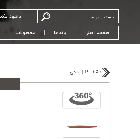
دانلود عک
صفحه اصلی
برندها
محصولات
بعدی | PF GO