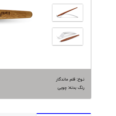
نـوع: قلم ماندگار
رنگ بدنه: چوبی