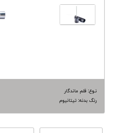
نـوع: قلم ماندگار
رنگ بدنه: تیتانیوم