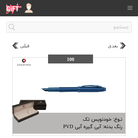
بعدی
قبلی
100
نـوع: خودنویس تک
رنگ بدنه: آبی گیره آبی PVD