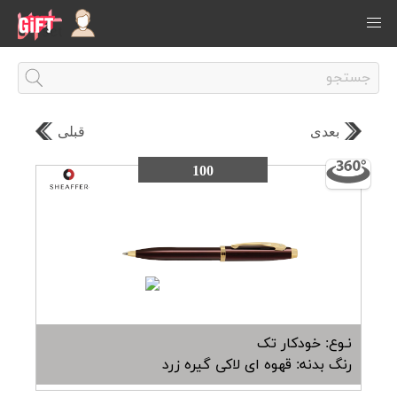
بعدی
قبلی
100
نـوع: خودکار تک
رنگ بدنه: قهوه ای لاکی گیره زرد