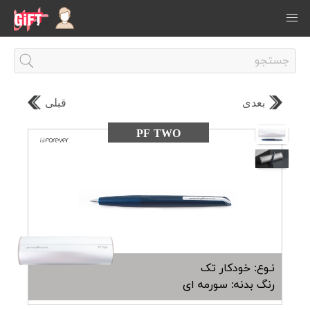
بعدی
قبلی
PF TWO
نـوع: خودکار تک
رنگ بدنه: سورمه ای