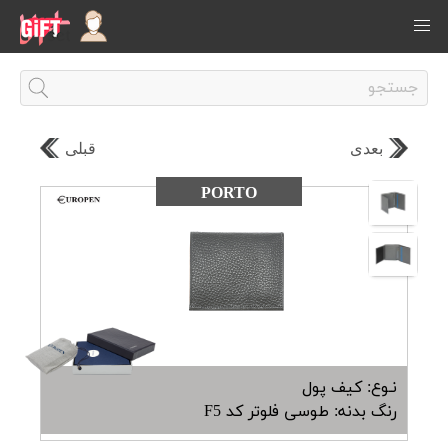
بعدی
قبلی
PORTO
نـوع: کیف پول
رنگ بدنه: طوسی فلوتر کد F5