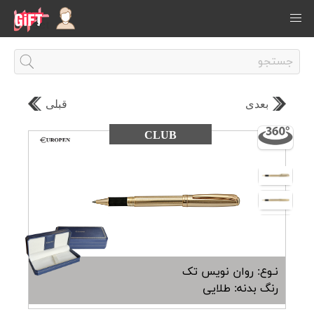
بعدی
قبلی
CLUB
نـوع: روان نویس تک
رنگ بدنه: طلایی