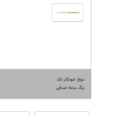
نـوع: خودکار تک
رنگ بدنه: صدفی